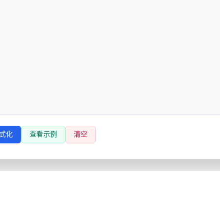
式化
查看示例
清空