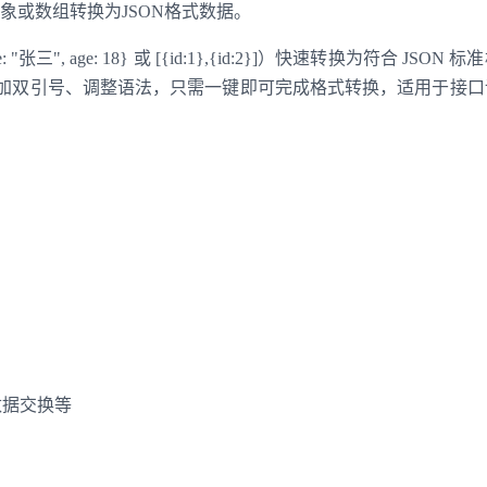
t的对象或数组转换为JSON格式数据。
张三", age: 18} 或 [{id:1},{id:2}]）快速转换为符合 JSON 
）。无需手动添加双引号、调整语法，只需一键即可完成格式转换，适用于接
数据交换等