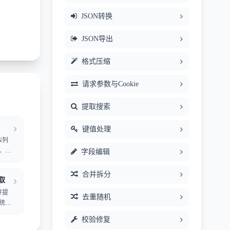
JSON转换
JSON导出
格式压缩
请求参数与Cookie
提取搜索
键值处理
N列
、邮
字段编辑
自定
合并拆分
取
并提
去重随机
统计
校验修复