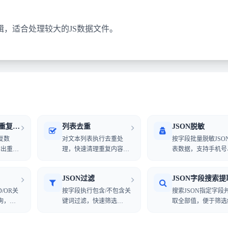
，适合处理较大的JS数据文件。
JSON对象键值重复检测
列表去重
JSON脱敏
复数
对文本列表执行去重处
按字段批量脱敏JSO
输出重复
理，快速清理重复内容并
表数据，支持手机号
导出。
箱、身份证、姓名和
义规则。
JSON过滤
JSON字段搜索提
/OR关
按字段执行包含/不包含关
搜索JSON指定字段
询，快
键词过滤，快速筛选
取全部值，便于筛选
。
JSON列表数据。
分析。